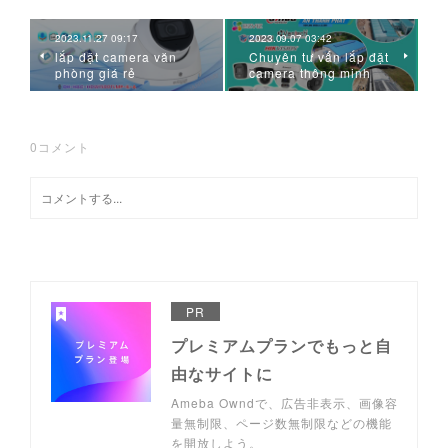
2023.11.27 09:17
2023.09.07 03:42
lắp đặt camera văn
Chuyên tư vấn lắp đặt
phòng giá rẻ
camera thông minh
0
コメント
PR
プレミアムプランでもっと自
由なサイトに
Ameba Owndで、広告非表示、画像容
量無制限、ページ数無制限などの機能
を開放しよう。