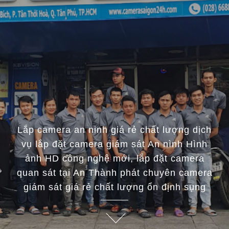
Lắp camera an ninh giá rẻ chất lượng dịch
vụ lắp đặt camera giám sát An nình Hình
ảnh HD công nghệ mới, lắp đặt camera
quan sát tại An Thành phát chuyên camera
giám sát giá rẻ chất lượng ổn định sụng