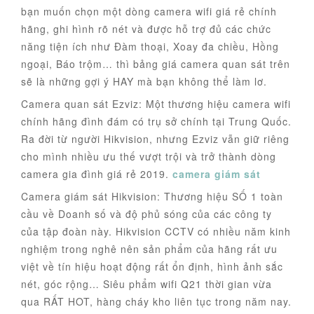
bạn muốn chọn một dòng camera wifi giá rẻ chính
hãng, ghi hình rõ nét và được hỗ trợ đủ các chức
năng tiện ích như Đàm thoại, Xoay đa chiều, Hồng
ngoại, Báo trộm… thì bảng giá camera quan sát trên
sẽ là những gợi ý HAY mà bạn không thể làm lơ.
Camera quan sát Ezviz: Một thương hiệu camera wifi
chính hãng đình đám có trụ sở chính tại Trung Quốc.
Ra đời từ người Hikvision, nhưng Ezviz vẫn giữ riêng
cho mình nhiều ưu thế vượt trội và trở thành dòng
camera gia đình giá rẻ 2019.
camera giám sát
Camera giám sát Hikvision: Thương hiệu SỐ 1 toàn
cầu về Doanh số và độ phủ sóng của các công ty
của tập đoàn này. Hikvision CCTV có nhiều năm kinh
nghiệm trong nghê nên sản phẩm của hãng rất ưu
việt về tín hiệu hoạt động rất ổn định, hình ảnh sắc
nét, góc rộng… Siêu phẩm wifi Q21 thời gian vừa
qua RẤT HOT, hàng cháy kho liên tục trong năm nay.