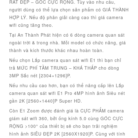
RẤT ĐẸP – GÓC CỰC RỘNG. Tùy vào nhu cầu,
người dùng có thể lựa chọn sản phẩm có GIÁ THÀNH
HỢP LÝ. Nếu độ phân giải càng cao thì giá camera
wifi cũng tăng theo.
Tại An Thành Phát hiện có 6 dòng camera quan sát
ngoài trời & trong nhà. Mỗi model có chức năng, giá
thành và kích thước khác nhau hoàn toàn.
Nếu chọn Lắp camera quan sát wifi E1 thì bạn chỉ
trả MỨC PHÍ TẦM TRUNG – KHÁ THẤP cho dòng
3MP Sắc nét [2304×1296]P.
Nếu nhu cầu cao hơn, bạn có thể nâng cấp lên Lắp
camera quan sát wifi E1 Pro 4MP hình ảnh Siêu nét
gần 2K [2560×1440]P Super HD.
Còn E1 Zoom được đánh giá là CỰC PHẨM camera
giám sát wifi 360, bởi ống kính 5.0 cùng GÓC CỰC
RỘNG >100° của thiết bị sẽ cho bạn trải nghiệm
hình ảnh SIÊU ĐẸP 2K [2560X1920]P. Cùng với tính