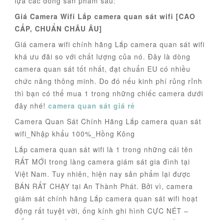
lựa các dòng sản phẩm sau:
Giá Camera Wifi Lắp camera quan sát wifi [CAO
CẤP, CHUẨN CHÂU ÂU]
Giá camera wifi chính hãng Lắp camera quan sát wifi
khá ưu đãi so với chất lượng của nó. Đây là dòng
camera quan sát tốt nhất, đạt chuẩn EU có nhiều
chức năng thông minh. Do đó nếu kinh phí rủng rỉnh
thì bạn có thể mua 1 trong những chiếc camera dưới
đây nhé!
camera quan sát giá rẻ
Camera Quan Sát Chính Hãng Lắp camera quan sát
wifi_Nhập khẩu 100%_Hồng Kông
Lắp camera quan sát wifi là 1 trong những cái tên
RẤT MỚI trong làng camera giám sát gia đình tại
Việt Nam. Tuy nhiên, hiện nay sản phẩm lại được
BÁN RẤT CHẠY tại An Thành Phát. Bởi vì, camera
giám sát chính hãng Lắp camera quan sát wifi hoạt
động rất tuyệt vời, ống kính ghi hình CỰC NÉT –