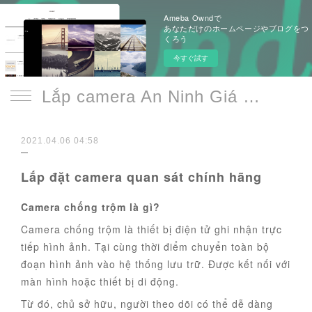
Ameba Owndで
あなただけのホームページやブログをつ
くろう
今すぐ試す
Lắp camera An Ninh Giá Rẻ Chính Hãng
2021.04.06 04:58
Lắp đặt camera quan sát chính hãng
Camera chống trộm là gì?
Camera chống trộm là thiết bị điện tử ghi nhận trực
tiếp hình ảnh. Tại cùng thời điểm chuyển toàn bộ
đoạn hình ảnh vào hệ thống lưu trữ. Được kết nối với
màn hình hoặc thiết bị di động.
Từ đó, chủ sở hữu, người theo dõi có thể dễ dàng