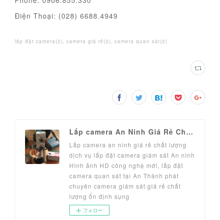
Phone: 0906.855.330
Điện Thoại: (028) 6688.4949
lắp đặt camera
(
2
)
camera giá rẻ
(
3
)
camera quan sát
(
2
)
Lắp camera An Ninh Giá Rẻ Chính Hãng
Lắp camera an ninh giá rẻ chất lượng
dịch vụ lắp đặt camera giám sát An nình
Hình ảnh HD công nghệ mới, lắp đặt
camera quan sát tại An Thành phát
chuyên camera giám sát giá rẻ chất
lượng ổn định sụng
フォロー