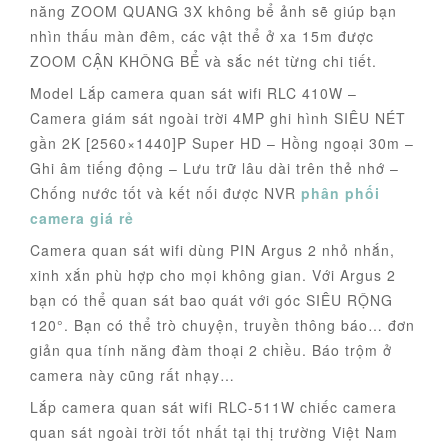
năng ZOOM QUANG 3X không bể ảnh sẽ giúp bạn
nhìn thấu màn đêm, các vật thể ở xa 15m được
ZOOM CẬN KHÔNG BỂ và sắc nét từng chi tiết.
Model Lắp camera quan sát wifi RLC 410W –
Camera giám sát ngoài trời 4MP ghi hình SIÊU NÉT
gần 2K [2560×1440]P Super HD – Hồng ngoại 30m –
Ghi âm tiếng động – Lưu trữ lâu dài trên thẻ nhớ –
Chống nước tốt và kết nối được NVR
phân phối
camera giá rẻ
Camera quan sát wifi dùng PIN Argus 2 nhỏ nhắn,
xinh xắn phù hợp cho mọi không gian. Với Argus 2
bạn có thể quan sát bao quát với góc SIÊU RỘNG
120°. Bạn có thể trò chuyện, truyền thông báo… đơn
giản qua tính năng đàm thoại 2 chiều. Báo trộm ở
camera này cũng rất nhạy…
Lắp camera quan sát wifi RLC-511W chiếc camera
quan sát ngoài trời tốt nhất tại thị trường Việt Nam