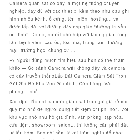
Camera quan sát có dây là một hệ thống chuyên
nghiệp, đầy đủ với các thiết bị kèm theo như đầu ghi
hình nhiều kênh, ổ cứng, tên miền, hosting… và
được lắp đặt với đường dây cáp giúp “đường truyền
ổn định”. Do đó, nó rất phù hợp với không gian rộng
lớn: bệnh viện, cao ốc, tòa nhà, trung tâm thương
mại, trường học, chung cư,…
=> Người dùng muốn tìm hiểu sâu hơn có thể tham
khảo — So sánh Camera wifi không dây và camera
có dây truyền thốngLắp Đặt Camera Giám Sát Trọn
Gói Giá Rẻ Khu Vực Gia đình, Cửa hàng, Văn
phòng… nhỏ
Xác định lắp đặt camera giám sát trọn gói giá rẻ cho
quy mô nhỏ để người dùng tiết kiệm chi phí hơn. Với
khu vực nhỏ như hộ gia đình, văn phòng, tạp hóa,
cửa tiệm, showroom, salon… thì không cần phải đầu
tư tốn kém. Bạn chỉ cần từ vài trăm nghìn để chọn