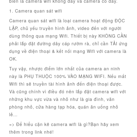
biến là camera wifi không dây và camera có dây.
1. Camera quan sát wifi
Camera quan sát wifi là loại camera hoạt động ĐỘC
LẬP, chủ yếu truyền hình ảnh, video đến với người
dùng thông qua mạng Wifi. Thiết bị này KHÔNG CẦN
phải lắp đặt đường dây cáp rườm rà, chỉ cần TẢI ứng
dụng về điện thoại & kết nối mạng Wifi với camera là
OK.
Tuy vậy, nhược điểm lớn nhất của camera an ninh
này là PHỤ THUỘC 100% VÀO MẠNG WIFI. Nếu mất
Wifi thì sẽ truyền tài hình ảnh đến điện thoại được.
Và cũng chính vì điều đó nên lắp đặt camera wifi với
những khu vực vừa và nhỏ như là gia đình, văn
phòng nhỏ, cửa hàng tạp hóa, quán ăn uống nhỏ
lẻ…
=> Để hiểu cặn kẽ camera wifi là gì?Bạn hãy xem
thêm trong link nhé!