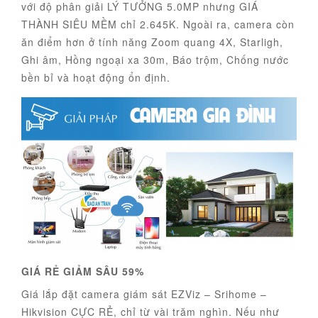
với độ phân giải LÝ TƯỞNG 5.0MP nhưng GIÁ
THÀNH SIÊU MỀM chỉ 2.645K. Ngoài ra, camera còn
ăn điểm hơn ở tính năng Zoom quang 4X, Starligh,
Ghi âm, Hồng ngoại xa 30m, Báo trộm, Chống nước
bền bỉ và hoạt động ổn định.
GIÁ RẺ GIẢM SÂU 59%
Giá lắp đặt camera giám sát EZViz – Srihome –
Hikvision CỰC RẺ, chỉ từ vài trăm nghìn. Nếu như